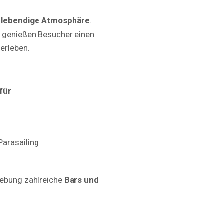
nd lebendige Atmosphäre
.
r genießen Besucher einen
erleben.
für
arasailing
gebung zahlreiche
Bars und