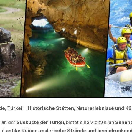
de, Türkei – Historische Stätten, Naturerlebnisse und K
t an der
Südküste der Türkei
, bietet eine Vielzahl an
Sehens
int
antike Ruinen, malerische Strände und beeindrucken