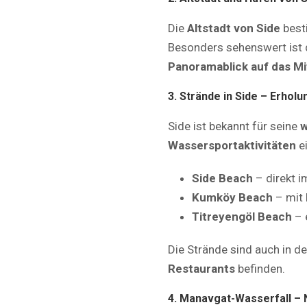
Die
Altstadt von Side
besti
Besonders sehenswert ist
Panoramablick auf das M
3. Strände in Side – Erhol
Side ist bekannt für seine
w
Wassersportaktivitäten
ei
Side Beach
– direkt i
Kumköy Beach
– mit 
Titreyengöl Beach
– 
Die Strände sind auch in d
Restaurants
befinden.
4. Manavgat-Wasserfall – 