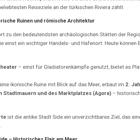
liebtesten Reiseziele an der türkischen Riviera zählt.
torische Ruinen und römische Architektur
rt zu den bedeutendsten archäologischen Stätten der Regi
sie einst ein wichtiger Handels- und Hafenort. Heute können 
theater
– einst für Gladiatorenkämpfe genutzt, bietet es Pla
eine ikonische Ruine mit Blick auf das Meer, erbaut im
2. Ja
en Stadtmauern und des Marktplatzes (Agora)
– historisch
rte
ist die antike Stadt Side ein unverzichtbares Ziel, das ein
.
Side – Historisches Flair am Meer