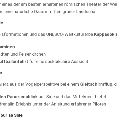
ür eines der am besten erhaltenen römischen Theater der Wel
le
, eine natürliche Oase inmitten grüner Landschaft
de
 Felsformationen und das UNESCO-Weltkulturerbe
Kappadoki
aminen
ädten und Felsenkirchen
uftballonfahrt
für eine spektakuläre Aussicht
de
iviera aus der Vogelperspektive bei einem
Gleitschirmflug
, 
en Panoramablick
auf Side und das Mittelmeer bietet
renalin-Erlebnis unter der Anleitung erfahrener Piloten
our ab Side