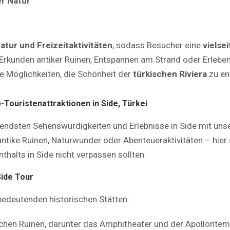
er Natur
atur und Freizeitaktivitäten
, sodass Besucher eine
vielse
Erkunden antiker Ruinen, Entspannen am Strand oder Erleb
he Möglichkeiten, die Schönheit der
türkischen Riviera
zu en
Touristenattraktionen in Side, Türkei
rendsten Sehenswürdigkeiten und Erlebnisse in Side mit uns
ntike Ruinen, Naturwunder oder Abenteueraktivitäten – hier 
thalts in Side nicht verpassen sollten.
Side Tour
 bedeutenden historischen Stätten:
chen Ruinen, darunter das Amphitheater und der Apollontem