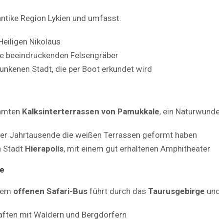
 antike Region Lykien und umfasst:
 Heiligen Nikolaus
ine beeindruckenden Felsengräber
rsunkenen Stadt, die per Boot erkundet wird
ühmten
Kalksinterterrassen von Pamukkale
, ein Naturwunde
ber Jahrtausende die weißen Terrassen geformt haben
n Stadt
Hierapolis
, mit einem gut erhaltenen Amphitheater
de
inem
offenen Safari-Bus
führt durch das
Taurusgebirge
und
aften mit Wäldern und Bergdörfern