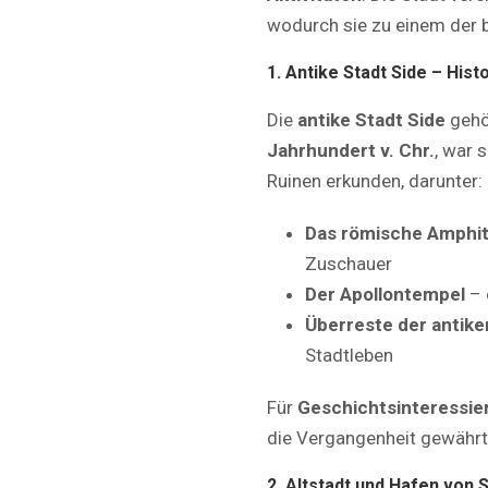
wodurch sie zu einem der be
1. Antike Stadt Side – His
Die
antike Stadt Side
gehö
Jahrhundert v. Chr.
, war 
Ruinen erkunden, darunter:
Das römische Amphi
Zuschauer
Der Apollontempel
– 
Überreste der antik
Stadtleben
Für
Geschichtsinteressie
die Vergangenheit gewährt
2. Altstadt und Hafen von 