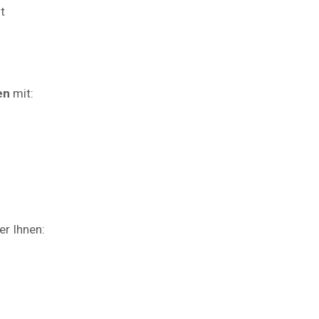
t
en
mit:
der Ihnen: