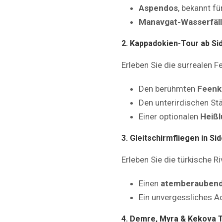
Aspendos
, bekannt f
Manavgat-Wasserfäl
2. Kappadokien-Tour ab Si
Erleben Sie die surrealen
Den berühmten
Feenk
Den unterirdischen St
Einer optionalen
Heißl
3. Gleitschirmfliegen in Si
Erleben Sie die türkische R
Einen
atemberaubend
Ein unvergessliches Ad
4. Demre, Myra & Kekova T