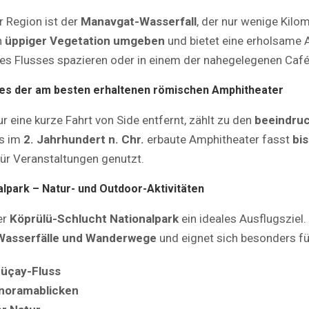
er Region ist der
Manavgat-Wasserfall
, der nur wenige Kilo
n
üppiger Vegetation umgeben
und bietet eine erholsame A
es Flusses spazieren oder in einem der nahegelegenen Caf
nes der am besten erhaltenen römischen Amphitheater
nur eine kurze Fahrt von Side entfernt, zählt zu den
beeindru
as im
2. Jahrhundert n. Chr.
erbaute Amphitheater fasst
bi
ür Veranstaltungen genutzt.
alpark – Natur- und Outdoor-Aktivitäten
er
Köprülü-Schlucht Nationalpark
ein ideales Ausflugsziel.
 Wasserfälle und Wanderwege
und eignet sich besonders fü
rüçay-Fluss
noramablicken