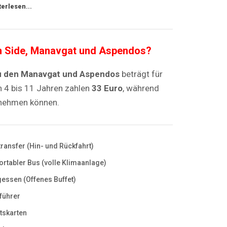
terlesen...
h Side, Manavgat und Aspendos?
u den Manavgat und Aspendos
beträgt für
n 4 bis 11 Jahren zahlen
33 Euro
, während
lnehmen können.
transfer (Hin- und Rückfahrt)
rtabler Bus (volle Klimaanlage)
gessen (Offenes Buffet)
führer
ttskarten