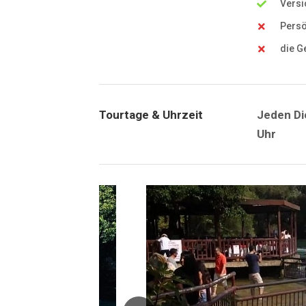
Versi
Persö
die G
Tourtage & Uhrzeit
Jeden Di
Uhr