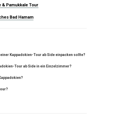
e & Pamukkale Tour
sches Bad Hamam
meiner Kappadokien-Tour ab Side einpacken sollte?
adokien-Tour ab Side in ein Einzelzimmer?
n Kappadokien?
Tour?