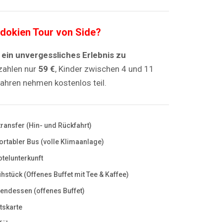
dokien Tour von Side?
 ein unvergessliches Erlebnis zu
ahlen nur
59 €
, Kinder zwischen 4 und 11
Jahren nehmen kostenlos teil.
transfer (Hin- und Rückfahrt)
rtabler Bus (volle Klimaanlage)
telunterkunft
ühstück (Offenes Buffet mit Tee & Kaffee)
bendessen (offenes Buffet)
ttskarte