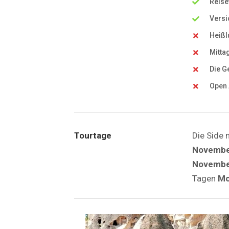
Reise
Versi
Heißl
Mitta
Die G
Open
Tourtage
Die Side 
November
November
Tagen
Mo