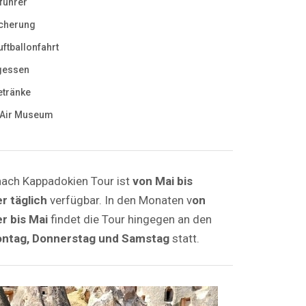
führer
cherung
uftballonfahrt
gessen
etränke
 Air Museum
nach Kappadokien Tour ist
von Mai bis
 täglich
verfügbar. In den Monaten v
on
 bis Mai
findet die Tour hingegen an den
ntag, Donnerstag und Samstag
statt.