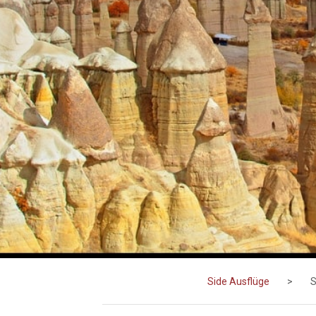
Side Ausflüge
>
S