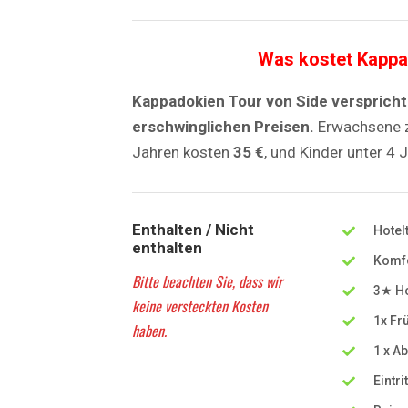
Was kostet Kappa
Kappadokien Tour von Side verspricht
erschwinglichen Preisen.
Erwachsene z
Jahren kosten
35 €
, und Kinder unter 4 
Enthalten / Nicht
Hotel
enthalten
Komfo
Bitte beachten Sie, dass wir
3★ Ho
keine versteckten Kosten
1x Fr
haben.
1 x A
Eintri