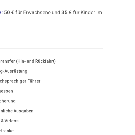
e:
50 €
für Erwachsene und
35 €
für Kinder im
transfer (Hin- und Rückfahrt)
ng-Ausrüstung
chsprachiger Führer
gessen
cherung
nliche Ausgaben
 & Videos
etränke